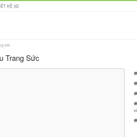
IẾT KẾ 3D
ang sức
u Trang Sức
v