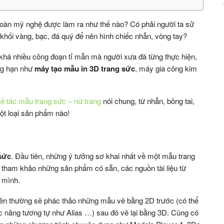
 hoàn mỹ nghệ được làm ra như thế nào? Có phải người ta sử
hối vàng, bạc, đá quý để nên hình chiếc nhẫn, vòng tay?
khá nhiều công đoạn tỉ mẫn mà người xưa đã từng thực hiện,
ng hạn như
máy tạo mẫu in 3D trang sức
, máy gia công kim
hế tác mẫu trang sức – nữ trang
nói chung, từ nhẫn, bông tai,
ột loại sản phẩm nào!
 sức
. Đầu tiên, những ý tưởng sơ khai nhất về một mẫu trang
ể tham khảo những sản phẩm có sẵn, các nguồn tài liệu từ
 mình.
viên thường sẽ phác thảo những mẫu vẽ bằng 2D trước (có thể
c năng tương tự như Alias …) sau đó vẽ lại bằng 3D. Cũng có