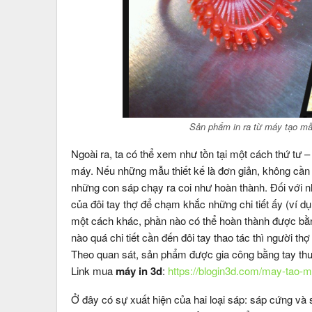
Sản phẩm in ra từ máy tạo mẫ
Ngoài ra, ta có thể xem như tồn tại một cách thứ tư 
máy. Nếu những mẫu thiết kế là đơn giản, không cần 
những con sáp chạy ra coi như hoàn thành. Đối với n
của đôi tay thợ để chạm khắc những chi tiết ấy (ví d
một cách khác, phần nào có thể hoàn thành được bằn
nào quá chi tiết cần đến đôi tay thao tác thì người 
Theo quan sát, sản phẩm được gia công bằng tay thư
Link mua
máy in 3d
:
https://blogin3d.com/may-tao-m
Ở đây có sự xuất hiện của hai loại sáp: sáp cứng v