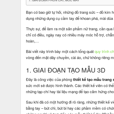
Bạn có bao giờ tự hỏi, những đồ trang sức – đồ kim
dụng những dụng cụ cầm tay để khoan phá, mài dũa k
Thực sự, để làm ra một sản phẩm nữ trang, cần qua 
chỉ có điều, ngày nay có nhiều máy móc hỗ trợ, chẳ
hoàn,…
Bài viết này trình bày một cách tổng quát
quy trình c
vòng đến mặt dây chuyền, cài áo, chứ không riêng m
1. GIAI ĐOẠN TẠO MẪU 3D
Đây là công việc của phòng
thiết kế tạo mẫu trang
sức mới sẽ được hình thành. Các thiết kế viên có th
những tạp chí hay tài liệu mạng để tạo cảm hứng cho
Sau khi đã có một hướng đi rõ ràng, những thiết kế 
bằng tay – bút chì, bút bi hay các phầm mềm có chứ