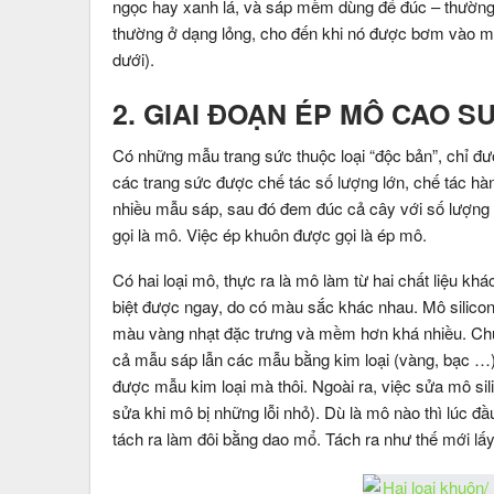
ngọc hay xanh lá, và sáp mềm dùng để đúc – thường
thường ở dạng lỏng, cho đến khi nó được bơm vào mô
dưới).
2. GIAI ĐOẠN ÉP MÔ CAO SU
Có những mẫu trang sức thuộc loại “độc bản”, chỉ đư
các trang sức được chế tác số lượng lớn, chế tác hàng
nhiều mẫu sáp, sau đó đem đúc cả cây với số lượng
gọi là mô. Việc ép khuôn được gọi là ép mô.
Có hai loại mô, thực ra là mô làm từ hai chất liệu k
biệt được ngay, do có màu sắc khác nhau. Mô silicon
màu vàng nhạt đặc trưng và mềm hơn khá nhiều. Ch
cả mẫu sáp lẫn các mẫu bằng kim loại (vàng, bạc …)
được mẫu kim loại mà thôi. Ngoài ra, việc sửa mô si
sửa khi mô bị những lỗi nhỏ). Dù là mô nào thì lúc đầ
tách ra làm đôi bằng dao mổ. Tách ra như thế mới l