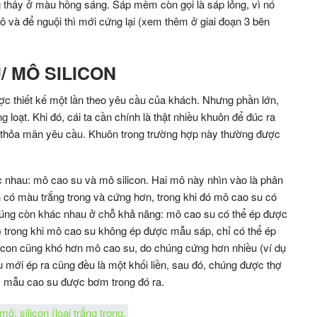
 thấy ở màu hồng sáng. Sáp mềm còn gọi là sáp lỏng, vì nó
 và để nguội thì mới cứng lại (xem thêm ở giai đoạn 3 bên
/ MÔ SILICON
ợc thiết kế một lần theo yêu cầu của khách. Nhưng phần lớn,
 loạt. Khi đó, cái ta cần chính là thật nhiều khuôn để đúc ra
 thỏa mãn yêu cầu. Khuôn trong trường hợp này thường được
hác nhau: mô cao su và mô silicon. Hai mô này nhìn vào là phân
 có màu trắng trong và cứng hơn, trong khi đó mô cao su có
úng còn khác nhau ở chỗ khả năng: mô cao su có thể ép được
 trong khi mô cao su không ép được mẫu sáp, chỉ có thể ép
licon cũng khó hơn mô cao su, do chúng cứng hơn nhiều (ví dụ
u mới ép ra cũng đều là một khối liền, sau đó, chúng được thợ
ấy mẫu cao su được bơm trong đó ra.