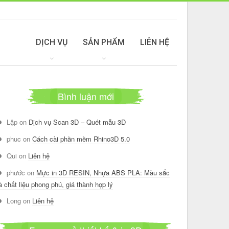
DỊCH VỤ
SẢN PHẨM
LIÊN HỆ
Bình luận mới
Lập
on
Dịch vụ Scan 3D – Quét mẫu 3D
phuc
on
Cách cài phần mềm Rhino3D 5.0
Qui
on
Liên hệ
phước
on
Mực in 3D RESIN, Nhựa ABS PLA: Màu sắc
à chất liệu phong phú, giá thành hợp lý
Long
on
Liên hệ