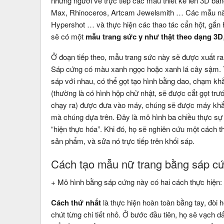
những người vẽ trực tiếp các mẫu thiết kế lên 3D b
Max, Rhinoceros, Artcam Jewelsmith … Các mẫu này
Hypershot … và thực hiện các thao tác cẩn hột, gắn 
sẽ có một
mẫu trang sức y như thật theo dạng 3D
Ở đoạn tiếp theo, mẫu trang sức này sẽ được xuất 
Sáp cứng có màu xanh ngọc hoặc xanh lá cây sậm. Tí
sáp với nhau, có thể gọt tạo hình bằng dao, chạm k
(thường là có hình hộp chữ nhật, sẽ được cắt gọt t
chạy ra) được đưa vào máy, chúng sẽ được máy khắc
mà chúng dựa trên. Đây là mô hình ba chiều thực sự đ
“hiện thực hóa”. Khi đó, họ sẽ nghiên cứu một cách t
sản phẩm, và sửa nó trực tiếp trên khối sáp.
Cách tạo mẫu nữ trang bằng sáp c
+ Mô hình bằng sáp cứng này có hai cách thực hiện:
Cách thứ nhất
là thực hiện hoàn toàn bằng tay, đòi 
chút từng chi tiết nhỏ. Ở bước đầu tiên, họ sẽ vạch 