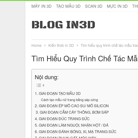
MÁY IN 3D
TẠO MẪU 3D
SCAN 3D
MỰC IN 3D
TH
BLOG IN3D
Home
Kiến thức in 3D
Tìm hiểu quy trình chế tác mẫu tr
Tìm Hiểu Quy Trình Chế Tác Mẫ
Nội dung:
1. GIAI ĐOẠN TẠO MẪU 3D
Cách tạo mẫu nữ trang bằng sáp cứng
2. GIAI ĐOẠN ÉP MÔ CAO SU/ MÔ SILICON
3. GIAI ĐOẠN CẮM CÂY THÔNG, BƠM SÁP
4. GIAI ĐOẠN ĐÚC TRANG SỨC
5. GIAI ĐOẠN LÀM NGUỘI, NHẬN HỘT / ĐÁ
6. GIAI ĐOẠN ĐÁNH BÓNG, XI, MẠ TRANG SỨC
7. GIAI ĐOẠN PHUN CÁT, MÓC MÁY