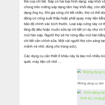
thể của chi tiết. Sáp có hai loại hình dạng: sáp khối 
chúng trên miếng sáp dạng tấm hay khối dày, còn đối 
dạng ống trụ. Khi gia công chi tiết nhẫn, thợ có thể 
động cơ công suất thấp hoặc phải quay máy tiện bằn
bảo độ chính xác kích thước. Loại sáp cứng này có 
tăng độ dẻo hoặc muốn sửa lại chi tiết (ví dụ như vô
mũi hàn sáp. Người thợ sẽ hơ nóng đầu mũi hàn bằng
chi tiết cần chỉnh sửa. Một vài người thợ còn sáng tạ
mảnh và nhỏ, dùng cho trang sức).
Các dụng cụ cần thiết ở khâu này là dao mổ nhiều kíc
quét, máy tiện cỡ nhỏ …
Những dụng cụ làm v