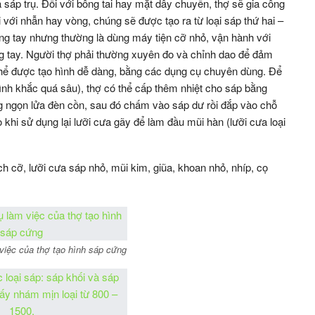
và sáp trụ. Đối với bông tai hay mặt dây chuyền, thợ sẽ gia công
với nhẫn hay vòng, chúng sẽ được tạo ra từ loại sáp thứ hai –
dùng tay nhưng thường là dùng máy tiện cỡ nhỏ, vận hành với
g tay. Người thợ phải thường xuyên đo và chỉnh dao để đảm
thể được tạo hình dễ dàng, bằng các dụng cụ chuyên dùng. Để
 tình khắc quá sâu), thợ có thể cấp thêm nhiệt cho sáp bằng
 ngọn lửa đèn cồn, sau đó chấm vào sáp dư rồi đắp vào chỗ
o khi sử dụng lại lưỡi cưa gãy để làm đầu mũi hàn (lưỡi cưa loại
h cỡ, lưỡi cưa sáp nhỏ, mũi kim, giũa, khoan nhỏ, nhíp, cọ
iệc của thợ tạo hình sáp cứng