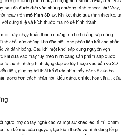
ằng những chương trình chuyên dụng như Modela Player 4, 3Ds
 sau đó được đưa vào những chương trình render như Vray,
hột ngay trên
mô hình 3D
ấy. Khi kết thúc quá trình thiết kế, ta
, với đúng tỉ lệ và kích thước mà nó sẽ hình thành.
ra cho máy chạy khắc thành những mô hình bằng sáp cứng.
nh chất của chúng khá đặc biệt: cho phép liên kết các phần
hắc và đánh bóng. Sau khi một khối sáp cứng nguyên vẹn
rước khi đưa vào máy tùy theo hình dáng sản phẩm sắp được
 ra thành những hình dạng đẹp đẽ tùy thuộc vào bản vẽ 3D
ầu tiên, giúp người thiết kế được nhìn thấy bản vẽ của họ
hận trọng hơn cách nhận hột, kiểu dáng, chi tiết hoa văn… của
ứng
hỏi người thợ có tay nghề cao và một sự khéo léo, tỉ mỉ, chăm
dấu trên bề mặt sáp nguyên, tạo kích thước và hình dáng tổng