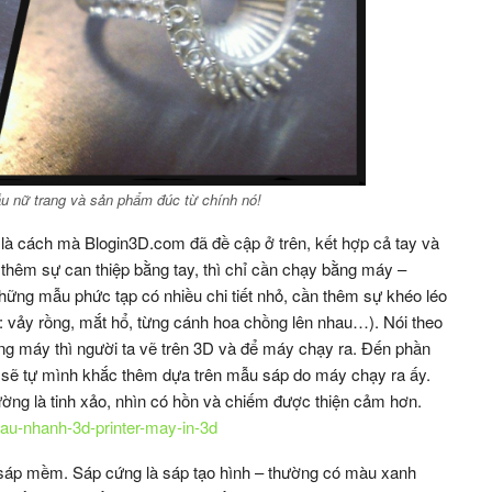
u nữ trang và sản phẩm đúc từ chính nó!
– là cách mà Blogin3D.com đã đề cập ở trên, kết hợp cả tay và
thêm sự can thiệp bằng tay, thì chỉ cần chạy bằng máy –
hững mẫu phức tạp có nhiều chi tiết nhỏ, cần thêm sự khéo léo
ụ: vảy rồng, mắt hổ, từng cánh hoa chồng lên nhau…). Nói theo
g máy thì người ta vẽ trên 3D và để máy chạy ra. Đến phần
thợ sẽ tự mình khắc thêm dựa trên mẫu sáp do máy chạy ra ấy.
ờng là tinh xảo, nhìn có hồn và chiếm được thiện cảm hơn.
au-nhanh-3d-printer-may-in-3d
à sáp mềm. Sáp cứng là sáp tạo hình – thường có màu xanh