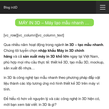
Blog in3D
MÁY IN 3D – Máy tạo mẫu nhanh – 3D Printer
[vc_row][vc_column][vc_column_text]
Qua nhiều năm hoạt động trong ngành
in 3D – tạo mẫu nhanh
.
Chúng tôi tuyển chọn
nhập khẩu
Máy in 3D
chính
hãng
và
cả
sản xuất máy in 3D
khổ lớn
ngay tại Việt Nam,
phù hợp mọi nhu cầu thực tế: thiết kế 3D, tạo mẫu 3D, mockup,
sản xuất đồ nhựa…
in 3D là công nghệ tạo mẫu nhanh theo phương pháp đắp vật
liệu thành các lớp tương ứng mô hình thiết kế 3D trên máy vi
tính.
Để hiểu rõ hơn về nguyên lý và các công nghệ in 3D hiện có,
mời bạn xem bài viết:
in 3D là gì?