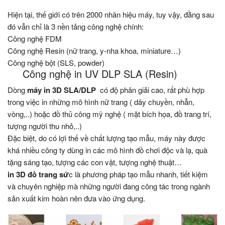
Hiện tại, thế giới có trên 2000 nhãn hiệu máy, tuy vậy, đằng sau
đó vẫn chỉ là 3 nền tảng công nghệ chính:
Công nghệ FDM
Công nghệ Resin (nữ trang, y-nha khoa, miniature…)
Công nghệ bột (SLS, powder)
Công nghệ in UV DLP SLA (Resin)
Dòng
máy in 3D SLA/DLP
có độ phân giải cao, rất phù hợp
trong việc in những mô hình nữ trang ( dây chuyền, nhẫn,
vòng,..) hoặc đồ thủ công mỹ nghệ ( mặt bích họa, đồ trang trí,
tượng người thu nhỏ,..)
Đặc biệt, do có lợi thế về chất lượng tạo mẫu, máy này được
khá nhiều công ty dùng in các mô hình đồ chơi độc và lạ, quà
tặng sáng tạo, tượng các con vật, tượng nghệ thuật…
in 3D đồ trang sứ
c là phương pháp tạo mẫu nhanh, tiết kiệm
và chuyên nghiệp mà những người đang công tác trong ngành
sản xuất kim hoàn nên đưa vào ứng dụng.