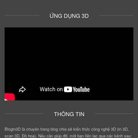
ỨNG DỤNG 3D
THÔNG TIN
Blogin3D là chuyên trang blog chia sẻ kiến thức công nghệ 3D (in 3D,
scan 3D, Đồ hoạ). Nếu cần giúp đỡ, mời bạn liên lạc qua các kênh sau: