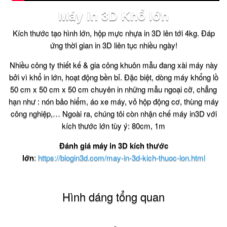
Máy in 3D Khổ lớn
Kích thước tạo hình lớn, hộp mực nhựa in 3D lên tới 4kg. Đáp
ứng thời gian in 3D liên tục nhiều ngày!
Nhiều công ty thiết kế & gia công khuôn mẫu đang xài máy này
bởi vì khổ in lớn, hoạt động bền bỉ. Đặc biệt, dòng máy khổng lồ
50 cm x 50 cm x 50 cm chuyên in những mẫu ngoại cỡ, chẳng
hạn như : nón bảo hiểm, áo xe máy, vỏ hộp động cơ, thùng máy
công nghiệp,… Ngoài ra, chúng tôi còn nhận chế máy in3D với
kích thước lớn tùy ý: 80cm, 1m
Đánh giá máy in 3D kích thước
lớn
:
https://blogin3d.com/may-in-3d-kich-thuoc-lon.html
Hình dáng tổng quan