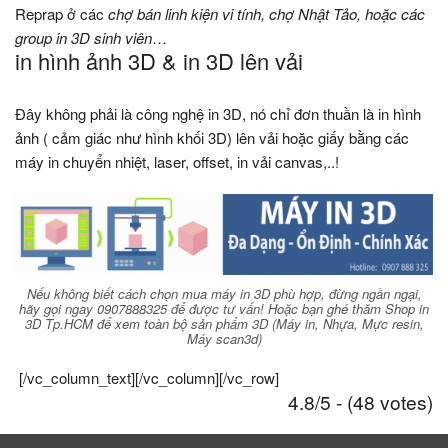
Reprap ở các
chợ bán linh kiện vi tính, chợ Nhật Tảo, hoặc các
group in 3D sinh viên
…
in hình ảnh 3D & in 3D lên vải
Đây không phải là công nghệ in 3D, nó chỉ đơn thuần là in hình
ảnh ( cảm giác như hình khối 3D) lên vải hoặc giấy bằng các
máy in chuyển nhiệt, laser, offset, in vải canvas,..!
Nếu không biết cách chọn mua máy in 3D phù hợp, đừng ngần ngại,
hãy gọi ngay 0907888325 để được tư vấn! Hoặc bạn ghé thăm Shop in
3D Tp.HCM để xem toàn bộ sản phẩm 3D (Máy in, Nhựa, Mực resin,
Máy scan3d)
[/vc_column_text][/vc_column][/vc_row]
4.8/5 - (48 votes)