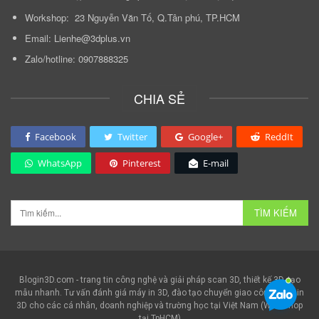
Workshop: 23 Nguyễn Văn Tố, Q.Tân phú, TP.HCM
Email: Lienhe@3dplus.vn
Zalo/hotline: 0907888325
CHIA SẺ
Facebook
Twitter
Google+
ReddIt
WhatsApp
Pinterest
E-mail
Blogin3D.com - trang tin công nghệ và giải pháp scan 3D, thiết kế 3D, tạo
mẫu nhanh. Tư vấn đánh giá máy in 3D, đào tạo chuyển giao công nghệ in
3D cho các cá nhân, doanh nghiệp và trường học tại Việt Nam (Workshop
tại TpHCM)