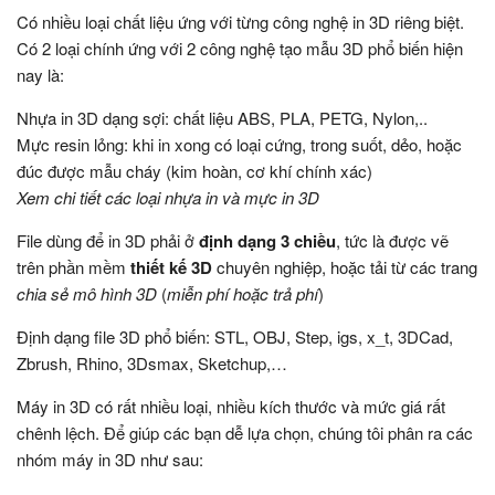
Có nhiều loại chất liệu ứng với từng công nghệ in 3D riêng biệt.
Có 2 loại chính ứng với 2 công nghệ tạo mẫu 3D phổ biến hiện
nay là:
Nhựa in 3D dạng sợi: chất liệu ABS, PLA, PETG, Nylon,..
Mực resin lỏng: khi in xong có loại cứng, trong suốt, dẻo, hoặc
đúc được mẫu cháy (kim hoàn, cơ khí chính xác)
Xem chi tiết các loại
nhựa in và mực in 3D
File dùng để in 3D phải ở
định dạng 3 chiều
, tức là được vẽ
trên phần mềm
thiết kế 3D
chuyên nghiệp, hoặc tải từ các trang
chia sẻ mô hình 3D
(
miễn phí hoặc trả phí
)
Định dạng file 3D phổ biến: STL, OBJ, Step, igs, x_t, 3DCad,
Zbrush, Rhino, 3Dsmax, Sketchup,…
Máy in 3D có rất nhiều loại, nhiều kích thước và mức giá rất
chênh lệch. Để giúp các bạn dễ lựa chọn, chúng tôi phân ra các
nhóm máy in 3D như sau: