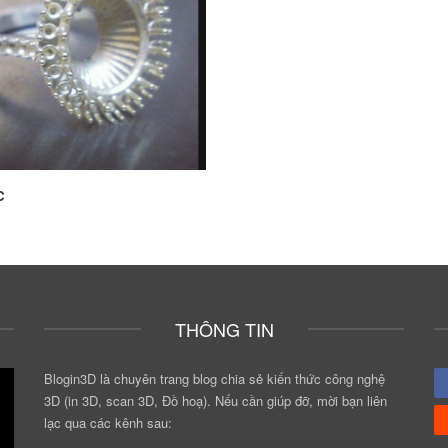
c
THÔNG TIN
Blogin3D là chuyên trang blog chia sẻ kiến thức công nghệ
3D (in 3D, scan 3D, Đồ hoạ). Nếu cần giúp đỡ, mời bạn liên
lạc qua các kênh sau: