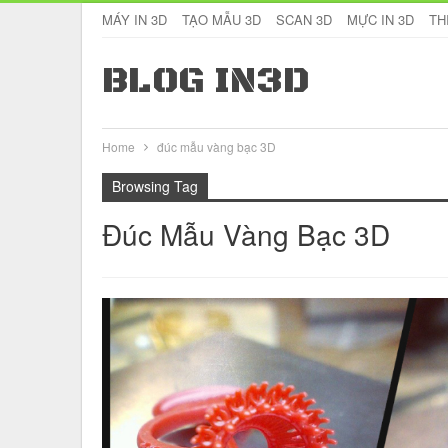
MÁY IN 3D
TẠO MẪU 3D
SCAN 3D
MỰC IN 3D
TH
BLOG IN3D
Home
đúc mẫu vàng bạc 3D
Browsing Tag
Đúc Mẫu Vàng Bạc 3D