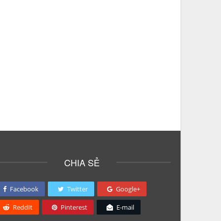
CHIA SẺ
Facebook
Twitter
Google+
ReddIt
Pinterest
E-mail