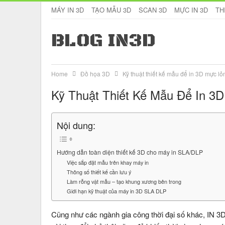
MÁY IN 3D
TẠO MẪU 3D
SCAN 3D
MỰC IN 3D
TH
BLOG IN3D
Home
Đồ họa 3D
Kỹ thuật thiết kế mẫu để in 3D mực l
Kỹ Thuật Thiết Kế Mẫu Để In 3
Nội dung:
Hướng dẫn toàn diện thiết kế 3D cho máy in SLA/DLP
Việc sắp đặt mẫu trên khay máy in
Thông số thiết kế cần lưu ý
Làm rỗng vật mẫu – tạo khung xương bên trong
Giới hạn kỹ thuật của máy in 3D SLA DLP
Cũng như các ngành gia công thời đại số khác, IN 3D