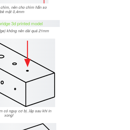
chìm, nên cho chìm hẳn so
 bề mặt 0,4mm
dge) không nên dài quá 21mm
 có nguy cơ bị..lâp sau khi in
xong!