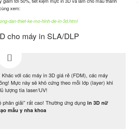
áy giảm tới 50%, tiết kiệm mực in 3D và làm cho mẫu thành
 cùng xem:
uong-dan-thiet-ke-mo-hinh-de-in-3d.html
 3D cho máy in SLA/DLP
?
Khác với các máy in 3D giá rẻ (FDM), các máy
ỏng! Mực này sẽ khô cứng theo mỗi lớp (layer) khi
ủ lượng tia laser/UV!
độ phân giải” rất cao! Thường ứng dụng
in 3D nữ
tạo mẫu y nha khoa