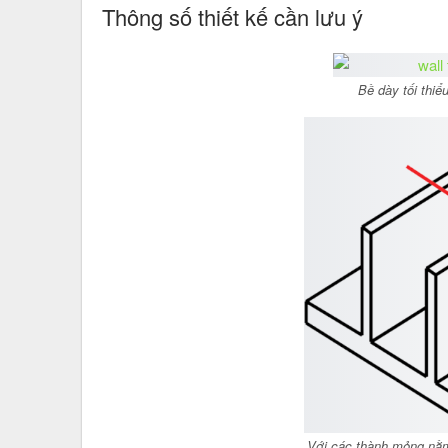
Thông số thiết kế cần lưu ý
Bề dày tối thiể
Với các thành mỏng nằm r