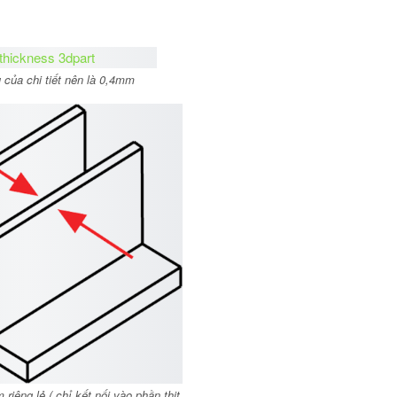
u của chi tiết nên là 0,4mm
iêng lẻ ( chỉ kết nối vào phần thịt