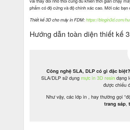
vài thay đổi nhỏ thôi cũng đủ khiến thời gian chạy m
phẩm có độ cứng và độ chính xác cao. Mời các bạn
Thiết kế 3D cho máy in FDM:
https://blogin3d.com/h
Hướng dẫn toàn diện thiết kế
Công nghệ SLA, DLP có gì đặc biệt
SLA/DLP sử dụng
mực in 3D resin
dạng l
được chiếu đ
Như vậy, các lớp in , hay thường gọi “
trang sáp
,