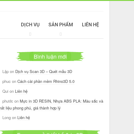
DỊCH VỤ
SẢN PHẨM
LIÊN HỆ
Bình luận mới
Lập
on
Dịch vụ Scan 3D – Quét mẫu 3D
phuc
on
Cách cài phần mềm Rhino3D 5.0
Qui
on
Liên hệ
phước
on
Mực in 3D RESIN, Nhựa ABS PLA: Màu sắc và
hất liệu phong phú, giá thành hợp lý
Long
on
Liên hệ