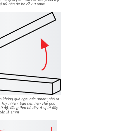
) thì nên để bề dày 0,6mm
p không quá ngại các “phần” nhô ra
. Tuy nhiên, bạn nên hạn chế góc
 độ, đồng thời bề dày ở vị trí đấy
nên là 1mm