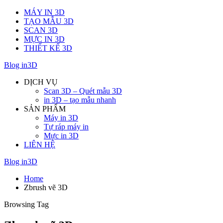
MÁY IN 3D
TẠO MẪU 3D
SCAN 3D
MỰC IN 3D
THIẾT KẾ 3D
Blog in3D
DỊCH VỤ
Scan 3D – Quét mẫu 3D
in 3D – tạo mẫu nhanh
SẢN PHẨM
Máy in 3D
Tự ráp máy in
Mực in 3D
LIÊN HỆ
Blog in3D
Home
Zbrush vẽ 3D
Browsing Tag