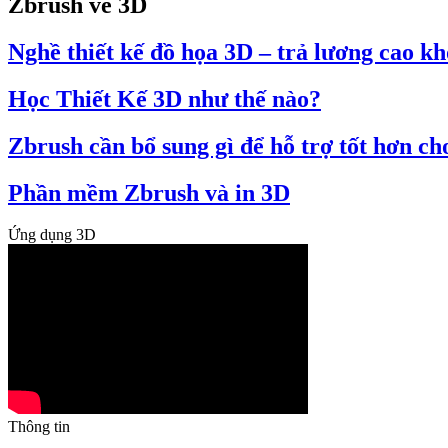
Zbrush vẽ 3D
Nghề thiết kế đồ họa 3D – trả lương cao k
Học Thiết Kế 3D như thế nào?
Zbrush cần bổ sung gì để hỗ trợ tốt hơn ch
Phần mềm Zbrush và in 3D
Ứng dụng 3D
Thông tin