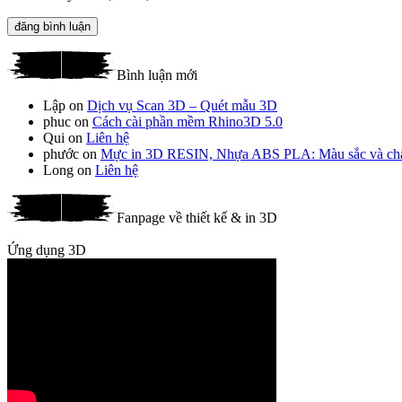
Bình luận mới
Lập
on
Dịch vụ Scan 3D – Quét mẫu 3D
phuc
on
Cách cài phần mềm Rhino3D 5.0
Qui
on
Liên hệ
phước
on
Mực in 3D RESIN, Nhựa ABS PLA: Màu sắc và chất 
Long
on
Liên hệ
Fanpage về thiết kế & in 3D
Ứng dụng 3D