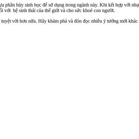
a phân hủy sinh học để sử dụng trong ngành này. Khi kết hợp với nhựa 
đối với hệ sinh thái của thế giới và cho sức khoẻ con người.
 tuyệt vời hơn nữa. Hãy khám phá và đón đọc nhiều ý tưởng mới khác t