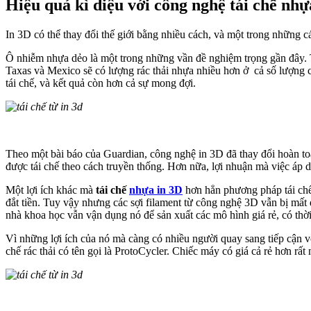
Hiệu quả kì diệu với công nghệ tái chế nhự
In 3D có thể thay đổi thế giới bằng nhiều cách, và một trong những cá
Ô nhiễm nhựa dẻo là một trong những vần đề nghiệm trọng gần đây. T
Taxas và Mexico sẽ có lượng rác thải nhựa nhiều hơn ở cả số lượng 
tái chế, và kết quả còn hơn cả sự mong đợi.
Theo một bài báo của Guardian, công nghệ in 3D đã thay đổi hoàn to
được tái chế theo cách truyền thống.
Hơn nữa, lợi nhuận mà việc áp d
Một lợi ích khác mà
tái chế
nhựa in 3D
hơn hẳn phương pháp tái chế
đắt tiền. Tuy vậy nhưng các sợi filament từ công nghệ 3D vẫn bị mất
nhà khoa học vẫn vận dụng nó để sản xuất các mô hình giá rẻ, có thờ
Vì những lợi ích của nó mà càng có nhiều người quay sang tiếp cận v
chế rác thải có tên gọi là ProtoCycler. Chiếc máy có giá cả rẻ hơn rất 