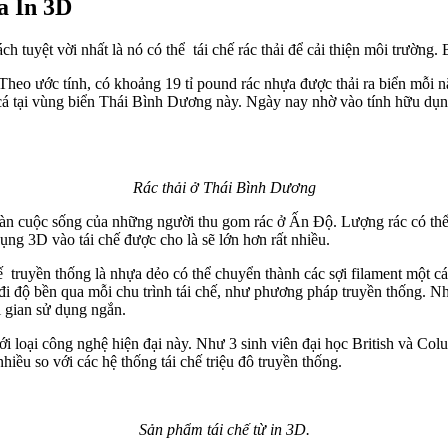
a In 3D
ch tuyệt vời nhất là nó có thể tái chế rác thải để cải thiện môi trường
heo ước tính, có khoảng 19 tỉ pound rác nhựa được thải ra biển mỗi 
cá tại vùng biển Thái Bình Dương này. Ngày nay nhờ vào tính hữu dụn
Rác thải ở Thái Bình Dương
àn cuộc sống của những người thu gom rác ở Ấn Độ. Lượng rác có thể 
ụng 3D vào tái chế được cho là sẽ lớn hơn rất nhiều.
 truyền thống là nhựa dẻo có thể chuyển thành các sợi
filament một cá
 đi độ bền qua mỗi chu trình tái chế, như phương pháp truyền thống. 
i gian sử dụng ngắn.
ới loại công nghệ hiện đại này. Như 3 sinh viên đại học British và Co
nhiều so với các hệ thống tái chế triệu đô truyền thống.
Sản phẩm tái chế từ in 3D.