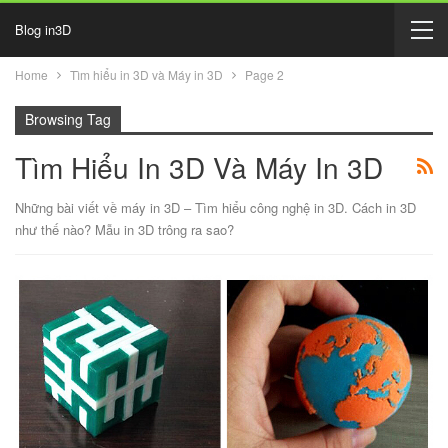
Blog in3D
Home
Tìm hiểu in 3D và Máy in 3D
Page 2
Browsing Tag
Tìm Hiểu In 3D Và Máy In 3D
Những bài viết về máy in 3D – Tìm hiểu công nghệ in 3D. Cách in 3D
như thế nào? Mẫu in 3D trông ra sao?