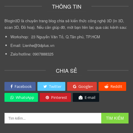
THÔNG TIN
Blogin3D là chuyên trang blog chia sẻ kiến thức công nghệ 3D (in 3D,
scan 3D, Đồ hoạ). Nếu cần giúp đỡ, mời bạn liên lạc qua các kênh sau:
Workshop: 23 Nguyễn Văn Tố, Q.Tân phú, TP.HCM
Email: Lienhe@3dplus.vn
Zalo/hotline: 0907888325
CHIA SẺ
Facebook
Twitter
Google+
ReddIt
WhatsApp
Pinterest
E-mail