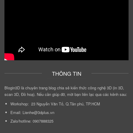
THÔNG TIN
Blogin3D là chuyên trang blog chia sẻ kiến thức công nghệ 3D (in 3D,
scan 3D, Đồ hoạ). Nếu cần giúp đỡ, mời bạn liên lạc qua các kênh sau:
Workshop: 23 Nguyễn Văn Tố, Q.Tân phú, TP.HCM
Email: Lienhe@3dplus.vn
Zalo/hotline: 0907888325